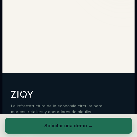
→
La infraestructura de la economía circular para
marcas, retailers y operadores de alquiler.
Opere y demuestre la circularidad de sus
productos, desde una sola plataforma.
Solicitar una demo
→
FR
EN
DE