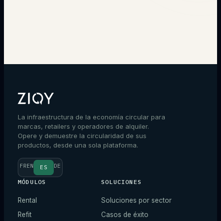
→
La infraestructura de la economía circular para
marcas, retailers y operadores de alquiler.
Opere y demuestre la circularidad de sus
productos, desde una sola plataforma.
FR
EN
DE
ES
MÓDULOS
SOLUCIONES
Rental
Soluciones por sector
Refit
Casos de éxito