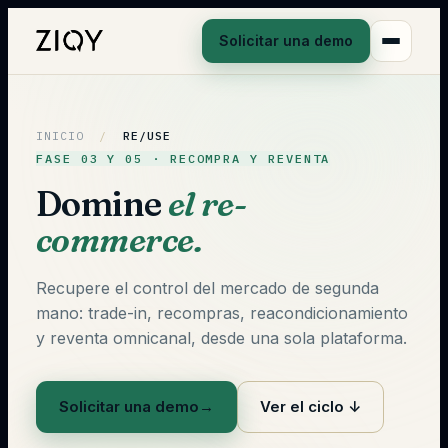
Solicitar una demo
INICIO
/
RE/USE
FASE 03 Y 05 · RECOMPRA Y REVENTA
Domine
el re-
commerce.
Recupere el control del mercado de segunda
mano: trade-in, recompras, reacondicionamiento
y reventa omnicanal, desde una sola plataforma.
Solicitar una demo
→
Ver el ciclo ↓