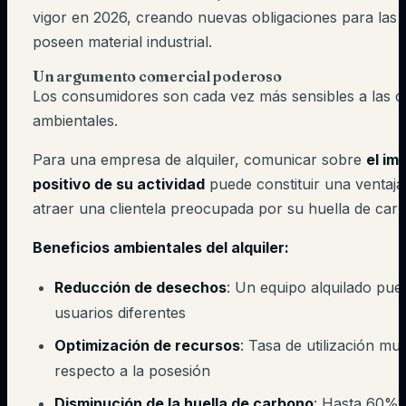
vigor en 2026, creando nuevas obligaciones para las
poseen material industrial.
Un argumento comercial poderoso
Los consumidores son cada vez más sensibles a las c
ambientales.
Para una empresa de alquiler, comunicar sobre
el im
positivo de su actividad
puede constituir una ventaja
atraer una clientela preocupada por su huella de car
Beneficios ambientales del alquiler:
Reducción de desechos
: Un equipo alquilado pued
usuarios diferentes
Optimización de recursos
: Tasa de utilización mul
respecto a la posesión
Disminución de la huella de carbono
: Hasta 60% 