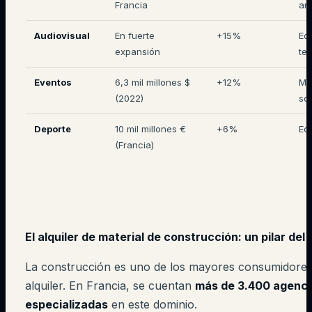
Francia
an
Audiovisual
En fuerte
+15%
Eq
expansión
te
Eventos
6,3 mil millones $
+12%
Mob
(2022)
so
Deporte
10 mil millones €
+6%
Eq
(Francia)
El alquiler de material de construcción: un pilar del
La construcción es uno de los mayores consumidores 
alquiler. En Francia, se cuentan
más de 3.400 agenci
especializadas
en este dominio.