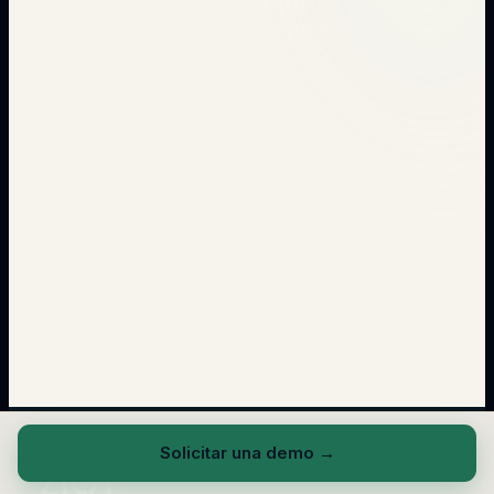
→
Solicitar una demo
→