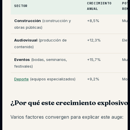
CRECIMIENTO
POT
SECTOR
ANUAL
REN
Construcción
(construcción y
+8,5%
Muy
obras públicas)
Audiovisual
(producción de
+12,3%
Ele
contenido)
Eventos
(bodas, seminarios,
+15,7%
Muy
festivales)
Deporte
(equipos especializados)
+9,2%
Mod
¿Por qué este crecimiento explosivo
Varios factores convergen para explicar este auge: