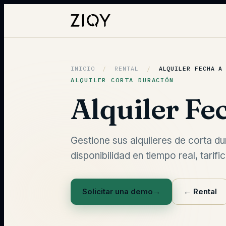
INICIO
/
RENTAL
/
ALQUILER FECHA A
ALQUILER CORTA DURACIÓN
Alquiler Fe
Gestione sus alquileres de corta dur
disponibilidad en tiempo real, tari
Solicitar una demo
→
←
Rental