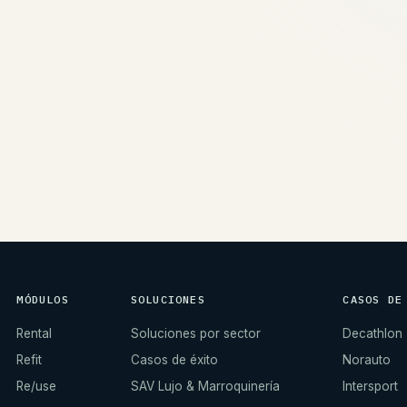
→
MÓDULOS
SOLUCIONES
CASOS DE
Rental
Soluciones por sector
Decathlon
Refit
Casos de éxito
Norauto
Re/use
SAV Lujo & Marroquinería
Intersport