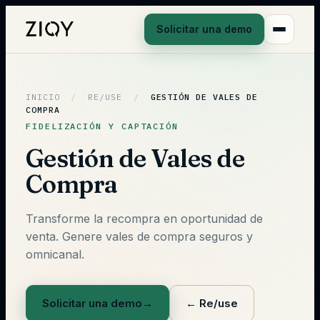
Solicitar una demo
INICIO
/
RE/USE
/
GESTIÓN DE VALES DE
COMPRA
FIDELIZACIÓN Y CAPTACIÓN
Gestión de Vales de
Compra
Transforme la recompra en oportunidad de
venta. Genere vales de compra seguros y
omnicanal.
Solicitar una demo
→
←
Re/use