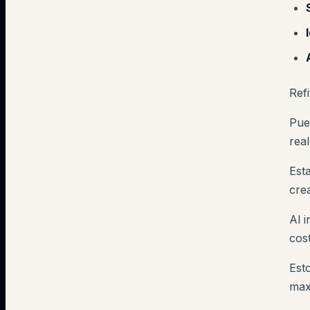
Ref
Pue
real
Est
cre
Al i
cos
Est
maxi