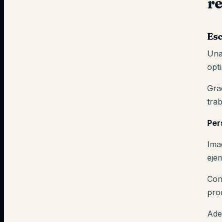
r
Es
Una
opt
Grac
tra
Per
Ima
eje
Con
pro
Ade