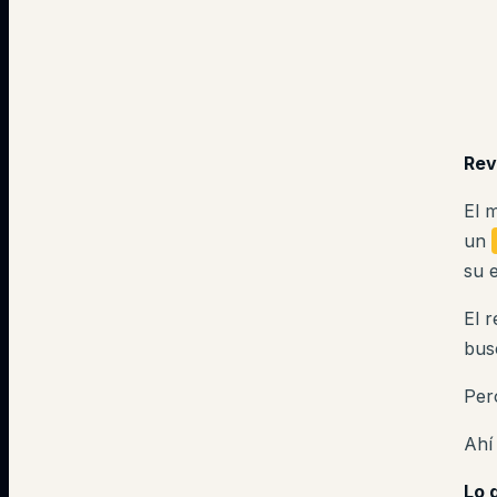
Rev
El 
un
su e
El 
bus
Per
Ahí
Lo 