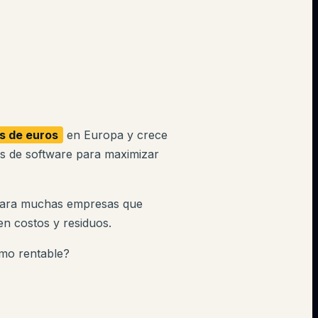
es de euros
en Europa y crece
es de software para maximizar
l para muchas empresas que
en costos y residuos.
omo rentable?