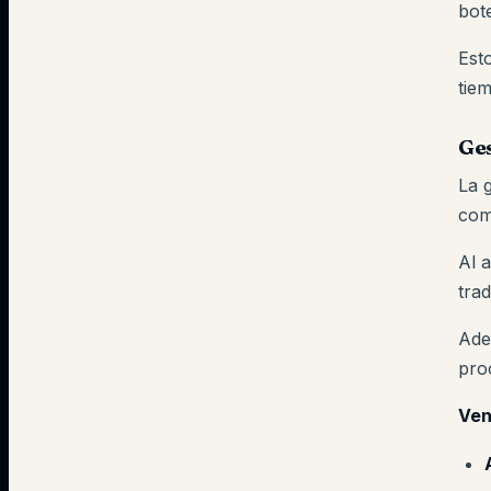
bot
Est
tiem
Ges
La 
com
Al 
trad
Ade
pro
Ven