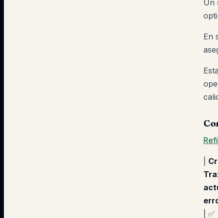
Un 
opt
En s
aseg
Est
ope
cal
Com
Refi
|
Cr
Tra
act
err
| ✅