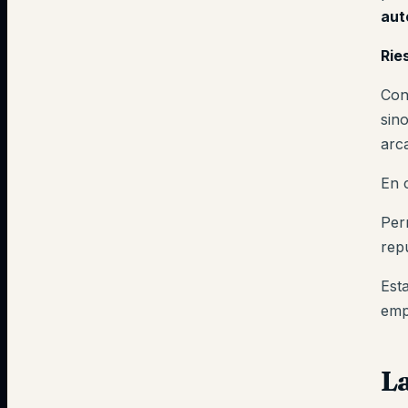
aut
Rie
Con
sin
arc
En c
Per
rep
Est
emp
La