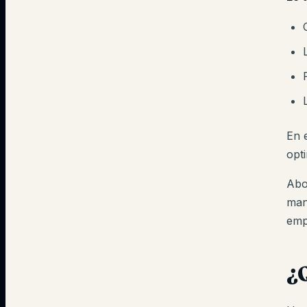
En 
opt
Abo
manu
emp
¿