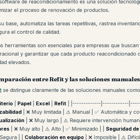
software de reacondicionamiento es una solución tecnológi
imizar el proceso de renovación de productos.
u base, automatiza las tareas repetitivas, rastrea inventari
ura el control de calidad.
as herramientas son esenciales para empresas que buscan m
racional y garantizar que cada producto reacondicionado 
idad elevados.
paración entre Refit y las soluciones manuales
t
se distingue claramente de las soluciones manuales como
iterio
|
Papel
|
Excel
|
Refit
| |-------------|------------|-----
zabilidad
| ❌ Muy limitada | ⚠️ Manual | ✅ Automática y co
ualización
| ❌ Muy largo | ⚠️ Requiere intervención human
ores
| ❌ Muy alto | ⚠️ Alto | ✅ Minimizado | |
Seguridad de
 Segura | |
Colaboración en equipo
| ❌ Imposible | ⚠️ Difíci