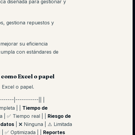
ca diseñada para gestionar y
os, gestiona repuestos y
ejorar su eficiencia
cumpla con estándares de
 como Excel o papel
 Excel o papel.
------|-----------|| |
mpleta | |
Tiempo de
a | ✅ Tiempo real | |
Riesgo de
 datos
| ❌ Ninguna | ⚠️ Limitada
l | ✅ Optimizada | |
Reportes