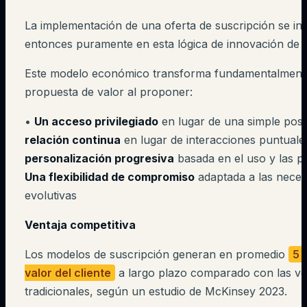
La implementación de una oferta de suscripción se in
entonces puramente en esta lógica de innovación de s
Este modelo económico transforma fundamentalmente
propuesta de valor al proponer:
•
Un acceso privilegiado
en lugar de una simple pos
relación continua
en lugar de interacciones puntuale
personalización progresiva
basada en el uso y las p
Una flexibilidad de compromiso
adaptada a las neces
evolutivas
Ventaja competitiva
Los modelos de suscripción generan en promedio
5 
valor del cliente
a largo plazo comparado con las ve
tradicionales, según un estudio de McKinsey 2023.