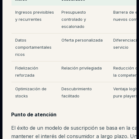
Ingresos previsibles
Presupuesto
Barrera de e
y recurrentes
controlado y
nuevos comp
escalonado
Datos
Oferta personalizada
Diferenciació
comportamentales
servicio
ricos
Fidelización
Relación privilegiada
Reducción de
reforzada
la competen
Optimización de
Descubrimiento
Ventaja logís
stocks
facilitado
pure players
Punto de atención
El éxito de un modelo de suscripción se basa en la ca
mantener el interés del consumidor a largo plazo. Un