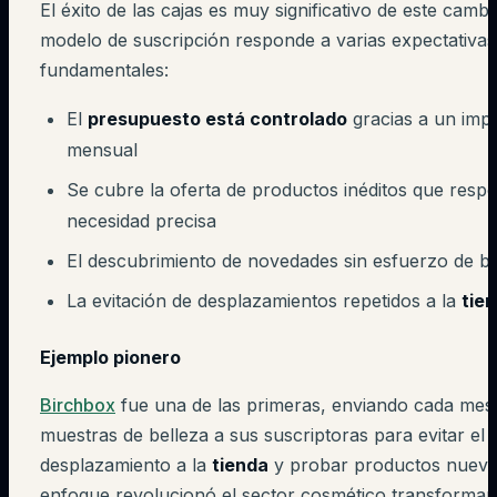
El éxito de las cajas es muy significativo de este cambi
modelo de suscripción responde a varias expectativas
fundamentales:
El
presupuesto está controlado
gracias a un impo
mensual
Se cubre la oferta de productos inéditos que resp
necesidad precisa
El descubrimiento de novedades sin esfuerzo de 
La evitación de desplazamientos repetidos a la
tie
Ejemplo pionero
Birchbox
fue una de las primeras, enviando cada mes
muestras de belleza a sus suscriptoras para evitar el
desplazamiento a la
tienda
y probar productos nuevo
enfoque revolucionó el sector cosmético transforma