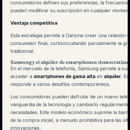
consumidores definen sus preferencias, la frecuencia
pueden modificar su suscripción en cualquier moment
Ventaja competitiva
Esta estrategia permite a Danone crear una relación d
consumidor final, cortocircuitando parcialmente la gra
tradicional.
Samsung y el alquiler de smartphones: democratizar 
En el mercado de la telefonía, Samsung permite a sus
acceder a
smartphones de gama alta
en
alquiler
. E
responde a varios desafíos contemporáneos.
Los consumidores pueden disfrutar de un nuevo teléf
vanguardia de la tecnología y cambiarlo regularment
necesidades. Este modelo económico suprime la barre
de la compra inicial, a menudo prohibitiva para las últ
innovaciones.