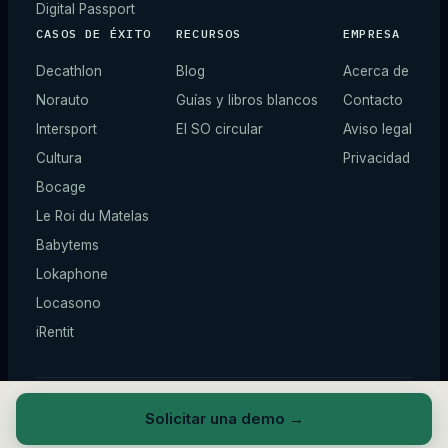
Digital Passport
CASOS DE ÉXITO
RECURSOS
EMPRESA
Decathlon
Blog
Acerca de
Norauto
Guías y libros blancos
Contacto
Intersport
El SO circular
Aviso legal
Cultura
Privacidad
Bocage
Le Roi du Matelas
Babytems
Lokaphone
Locasono
iRentit
© 2026 ZIQY —
Todos los derechos reservados.
*
Cifras ilustrativas.
Solicitar una demo
→