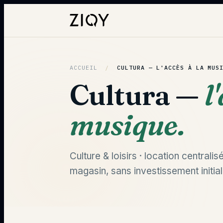
ACCUEIL
/
CULTURA —
L'ACCÈS À LA MUS
Cultura —
l
musique.
Culture & loisirs · location central
magasin, sans investissement initia