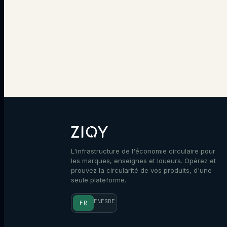
L'infrastructure de l'économie circulaire pour
les marques, enseignes et loueurs. Opérez et
prouvez la circularité de vos produits, d'une
seule plateforme.
EN
ES
DE
FR