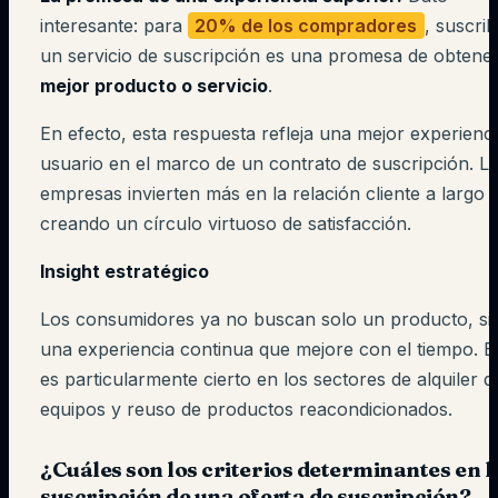
interesante: para
20% de los compradores
, suscrib
un servicio de suscripción es una promesa de obtene
mejor producto o servicio
.
En efecto, esta respuesta refleja una mejor experienc
usuario en el marco de un contrato de suscripción. L
empresas invierten más en la relación cliente a largo 
creando un círculo virtuoso de satisfacción.
Insight estratégico
Los consumidores ya no buscan solo un producto, si
una experiencia continua que mejore con el tiempo. E
es particularmente cierto en los sectores de alquiler d
equipos y reuso de productos reacondicionados.
¿Cuáles son los criterios determinantes en l
suscripción de una oferta de suscripción?