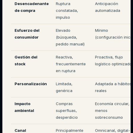
Desencadenante
Ruptura
Anticipación
de compra
constatada,
automatizada
impulso
Esfuerzo del
Elevado
Mínimo
consumidor
(búsqueda,
(configuración inicia
pedido manual)
Gestión del
Reactiva,
Proactiva, flujo
stock
frecuentemente
logístico optimizado
en ruptura
Personalización
Limitada,
Adaptada a hábitos
genérica
reales
Impacto
Compras
Economía circular,
ambiental
superfluas,
menos
desperdicio
sobreconsumo
Canal
Principalmente
Omnicanal, digital-