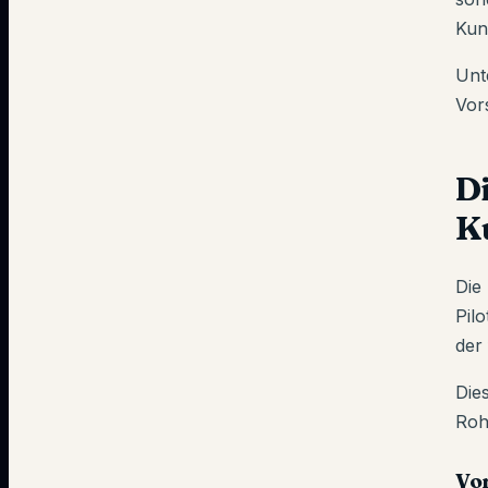
Kun
Unt
Vor
D
K
Die
Pil
der 
Die
Roh
Vo