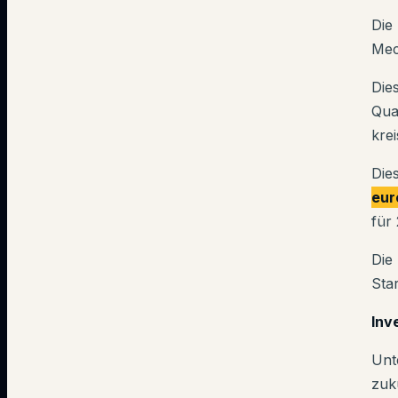
Die
Mec
Die
Qua
krei
Die
eur
für
Die
Sta
Inv
Unt
zuk