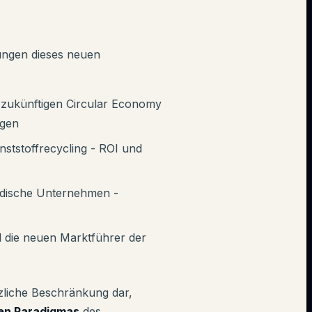
kungen dieses neuen
 zukünftigen Circular Economy
ngen
unststoffrecycling - ROI und
ndische Unternehmen -
 die neuen Marktführer der
tzliche Beschränkung dar,
hen Paradigmas
des