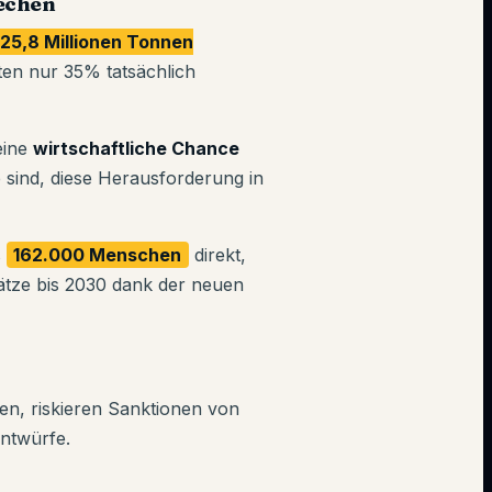
echen
25,8 Millionen Tonnen
ten nur 35% tatsächlich
eine
wirtschaftliche Chance
 sind, diese Herausforderung in
s
162.000 Menschen
direkt,
tze bis 2030 dank der neuen
n, riskieren Sanktionen von
entwürfe.