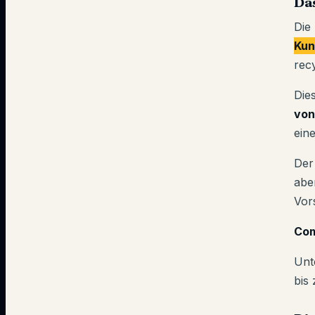
Da
Die
Kun
rec
Die
vo
ein
Der
abe
Vors
Com
Unt
bis