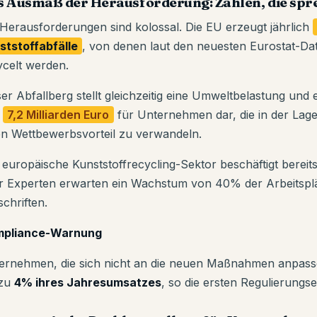
s Ausmaß der Herausforderung: Zahlen, die spr
 Herausforderungen sind kolossal. Die EU erzeugt jährlich
ststoffabfälle
, von denen laut den neuesten Eurostat-Da
ycelt werden.
ser Abfallberg stellt gleichzeitig eine Umweltbelastung und 
n
7,2 Milliarden Euro
für Unternehmen dar, die in der Lage
en Wettbewerbsvorteil zu verwandeln.
 europäische Kunststoffrecycling-Sektor beschäftigt bereit
r Experten erwarten ein Wachstum von 40% der Arbeitsplä
chriften.
pliance-Warnung
ernehmen, die sich nicht an die neuen Maßnahmen anpasse
 zu
4% ihres Jahresumsatzes
, so die ersten Regulierungs