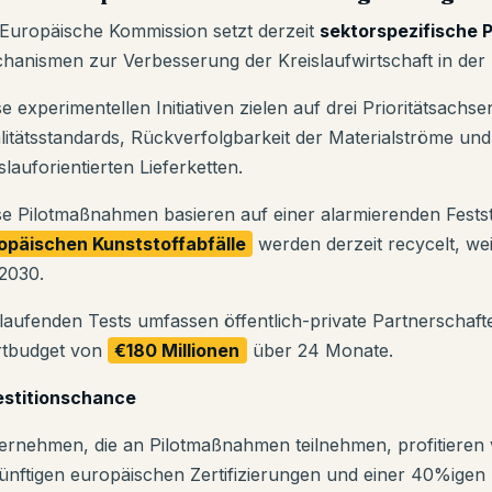
 Europäische Kommission setzt derzeit
sektorspezifische
hanismen zur Verbesserung der Kreislaufwirtschaft in der K
se experimentellen Initiativen zielen auf drei Prioritätsach
litätsstandards, Rückverfolgbarkeit der Materialströme un
slauforientierten Lieferketten.
se Pilotmaßnahmen basieren auf einer alarmierenden Fests
opäischen Kunststoffabfälle
werden derzeit recycelt, we
 2030.
 laufenden Tests umfassen öffentlich-private Partnerschafte
rtbudget von
€180 Millionen
über 24 Monate.
estitionschance
ernehmen, die an Pilotmaßnahmen teilnehmen, profitieren 
ünftigen europäischen Zertifizierungen und einer 40%igen