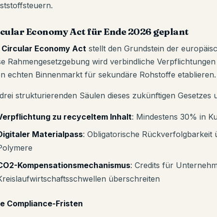
ststoffsteuern.
cular Economy Act für Ende 2026 geplant
r
Circular Economy Act
stellt den Grundstein der europäis
se Rahmengesetzgebung wird verbindliche Verpflichtungen f
en echten Binnenmarkt für sekundäre Rohstoffe etablieren.
 drei strukturierenden Säulen dieses zukünftigen Gesetzes
Verpflichtung zu recyceltem Inhalt
: Mindestens 30% in K
Digitaler Materialpass
: Obligatorische Rückverfolgbarkeit 
Polymere
CO2-Kompensationsmechanismus
: Credits für Unternehm
Kreislaufwirtschaftsschwellen überschreiten
e Compliance-Fristen