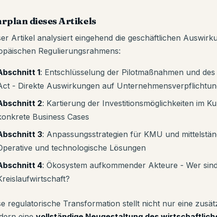
rplan dieses Artikels
ser Artikel analysiert eingehend die geschäftlichen Auswir
opäischen Regulierungsrahmens:
Abschnitt 1
: Entschlüsselung der Pilotmaßnahmen und des
Act - Direkte Auswirkungen auf Unternehmensverpflichtu
Abschnitt 2
: Kartierung der Investitionsmöglichkeiten im K
konkrete Business Cases
Abschnitt 3
: Anpassungsstrategien für KMU und mittelstä
Operative und technologische Lösungen
Abschnitt 4
: Ökosystem aufkommender Akteure - Wer sind
Kreislaufwirtschaft?
se regulatorische Transformation stellt nicht nur eine zusä
dern eine
vollständige Neugestaltung des wirtschaftlic