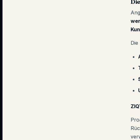
Di
Ang
wer
Kun
Die
ZIQ
Pro
Rüc
ver