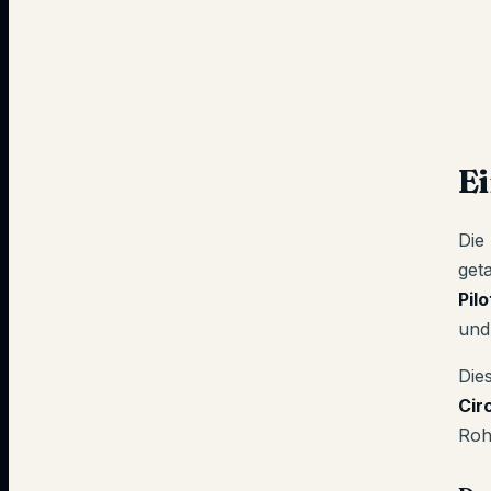
E
Die
get
Pil
und
Die
Cir
Roh