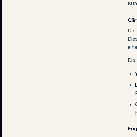
Kun
Cir
De
Die
ein
Die
Eng