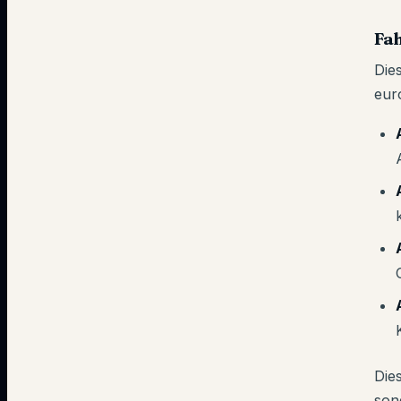
Fah
Die
eur
Die
son