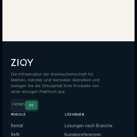
→
Die Infrastruktur der Kreislaufwirtschaft für
Marken, Händler und Vermieter. Betreiben und
belegen Sie die Zirkularität Ihrer Produkte von
einer einzigen Plattform aus.
FR
EN
ES
DE
MODULE
LÖSUNGEN
Rental
Lösungen nach Branche
Refit
Kundenreferenzen