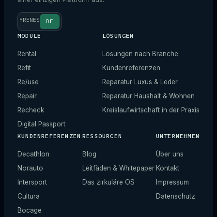
FR
EN
ES
DE
MODULE
LÖSUNGEN
Rental
Lösungen nach Branche
Refit
Kundenreferenzen
Re/use
Reparatur Luxus & Leder
Repair
Reparatur Haushalt & Wohnen
Recheck
Kreislaufwirtschaft in der Praxis
Digital Passport
KUNDENREFERENZEN
RESSOURCEN
UNTERNEHMEN
Decathlon
Blog
Über uns
Norauto
Leitfäden & Whitepaper
Kontakt
Intersport
Das zirkuläre OS
Impressum
Cultura
Datenschutz
Bocage