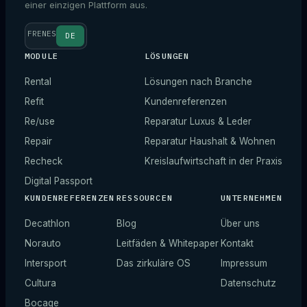
einer einzigen Plattform aus.
FR
EN
ES
DE
MODULE
LÖSUNGEN
Rental
Lösungen nach Branche
Refit
Kundenreferenzen
Re/use
Reparatur Luxus & Leder
Repair
Reparatur Haushalt & Wohnen
Recheck
Kreislaufwirtschaft in der Praxis
Digital Passport
KUNDENREFERENZEN
RESSOURCEN
UNTERNEHMEN
Decathlon
Blog
Über uns
Norauto
Leitfäden & Whitepaper
Kontakt
Intersport
Das zirkuläre OS
Impressum
Cultura
Datenschutz
Bocage