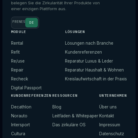
belegen Sie die Zirkularität Ihrer Produkte von
einer einzigen Plattform aus.
FR
EN
ES
DE
MODULE
LÖSUNGEN
Rental
Lösungen nach Branche
Refit
Kundenreferenzen
Re/use
Reparatur Luxus & Leder
Repair
Reparatur Haushalt & Wohnen
Recheck
Kreislaufwirtschaft in der Praxis
Digital Passport
KUNDENREFERENZEN
RESSOURCEN
UNTERNEHMEN
Decathlon
Blog
Über uns
Norauto
Leitfäden & Whitepaper
Kontakt
Intersport
Das zirkuläre OS
Impressum
Cultura
Datenschutz