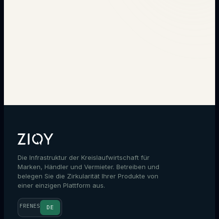
→
Die Infrastruktur der Kreislaufwirtschaft für
Marken, Händler und Vermieter. Betreiben und
belegen Sie die Zirkularität Ihrer Produkte von
einer einzigen Plattform aus.
FR
EN
ES
DE