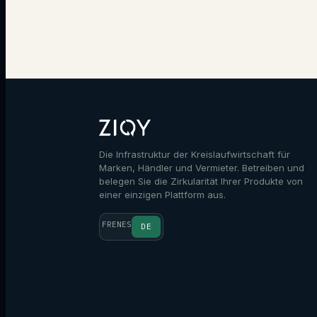
Die Infrastruktur der Kreislaufwirtschaft für
Marken, Händler und Vermieter. Betreiben und
belegen Sie die Zirkularität Ihrer Produkte von
einer einzigen Plattform aus.
FR
EN
ES
DE