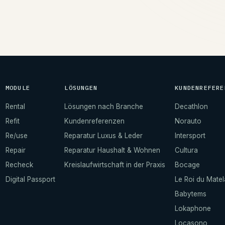
→
MODULE
LÖSUNGEN
KUNDENREFERE
Rental
Lösungen nach Branche
Decathlon
Refit
Kundenreferenzen
Norauto
Re/use
Reparatur Luxus & Leder
Intersport
Repair
Reparatur Haushalt & Wohnen
Cultura
Recheck
Kreislaufwirtschaft in der Praxis
Bocage
Digital Passport
Le Roi du Matel
Babytems
Lokaphone
Locasono