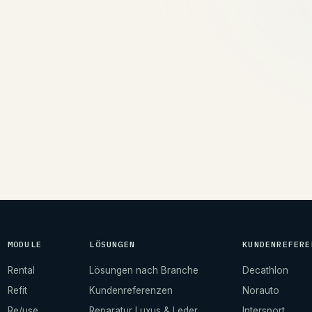
→
MODULE
LÖSUNGEN
KUNDENREFERE
Rental
Lösungen nach Branche
Decathlon
Refit
Kundenreferenzen
Norauto
Re/use
Reparatur Luxus & Leder
Intersport