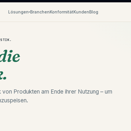
Lösungen
Branchen
Konformität
Kunden
Blog
▾
ISTIK.
die
.
 von Produkten am Ende ihrer Nutzung – um
nzuspeisen.