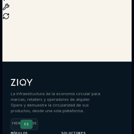
Hablar con un experto
La infraestructura de la economía circular para
marcas, retailers y operadores de alquiler.
Opere y demuestre la circularidad de sus
productos, desde una sola plataforma.
FR
EN
DE
ES
MÓDULOS
SOLUCIONES