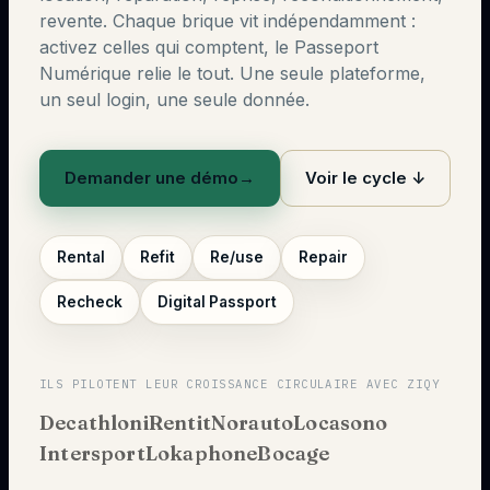
revente. Chaque brique vit indépendamment :
activez celles qui comptent, le Passeport
Numérique relie le tout. Une seule plateforme,
un seul login, une seule donnée.
Demander une démo
→
Voir le cycle ↓
Rental
Refit
Re/use
Repair
Recheck
Digital Passport
ILS PILOTENT LEUR CROISSANCE CIRCULAIRE AVEC ZIQY
Decathlon
iRentit
Norauto
Locasono
Intersport
Lokaphone
Bocage