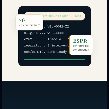
PASSEPORT NUMÉRIQUE · DPP
×6
vies par produit*
id ........ VEL-0042-ZQ
origine ... ⟳ tracée
état ...... grade A · Recheck
ESPR
réparation. 2 interventions
conforme par
construction
conformité. ESPR-ready ✓