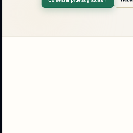
Comenzar prueba gratuita
→