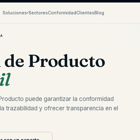
Soluciones
Sectores
Conformidad
Clientes
Blog
▾
RA
l de Producto
il
Producto puede garantizar la conformidad
a trazabilidad y ofrecer transparencia en el
r con un experto
→