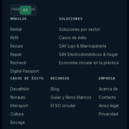
FR
EN
DE
ES
MÓDULOS
SOLUCIONES
Rental
Soluciones por sector
Refit
Casos de éxito
Re/use
SAV Lujo & Marroquinería
Repair
SAV Electrodomésticos & Hogar
Recheck
Economía circular en la práctica
Digital Passport
CASOS DE ÉXITO
RECURSOS
EMPRESA
Decathlon
Blog
Acerca de
Norauto
Guías y libros blancos
Contacto
Intersport
El SO circular
Aviso legal
Cultura
Privacidad
Bocage