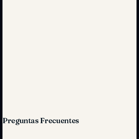
Frecuente y costoso
Planificado y económico
Presencial y limitada
En línea e integrada
Preguntas Frecuentes