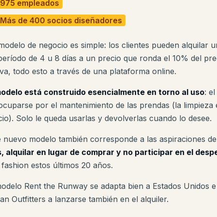
975 empleados
Más de 400 socios diseñadores
modelo de negocio es simple: los clientes pueden alquilar 
período de 4 u 8 días a un precio que ronda el 10% del p
va, todo esto a través de una plataforma online.
modelo está construido esencialmente en torno al uso
: e
ocuparse por el mantenimiento de las prendas (la limpieza e
cio). Solo le queda usarlas y devolverlas cuando lo desee.
e nuevo modelo también corresponde a las aspiraciones d
, alquilar en lugar de comprar y no participar en el desp
t fashion estos últimos 20 años.
modelo Rent the Runway se adapta bien a Estados Unidos e
n Outfitters a lanzarse también en el alquiler.