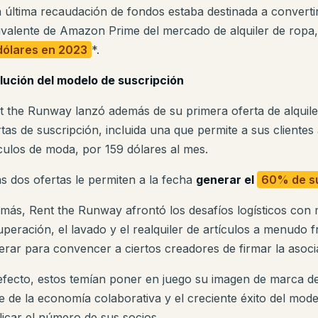
a última recaudación de fondos estaba destinada a convert
ivalente de Amazon Prime del mercado de alquiler de ropa
dólares en 2023
*.
lución del modelo de suscripción
t the Runway lanzó además de su primera oferta de alquile
tas de suscripción, incluida una que permite a sus clientes
ículos de moda, por 159 dólares al mes.
as dos ofertas le permiten a la fecha
generar el
60% de su
más, Rent the Runway afrontó los desafíos logísticos con ma
peración, el lavado y el realquiler de artículos a menudo fr
erar para convencer a ciertos creadores de firmar la asoci
efecto, estos temían poner en juego su imagen de marca de
e de la economía colaborativa y el creciente éxito del mode
licar el número de sus socios.