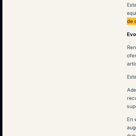
Est
equ
de 
Evo
Ren
ofer
art
Est
Ade
recu
sup
En 
aug
dup