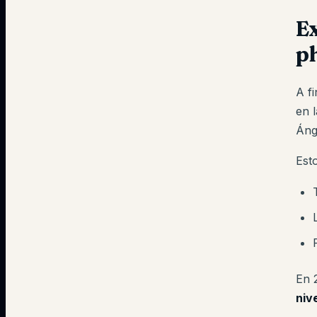
Ex
p
A f
en 
Áng
Est
En 
niv