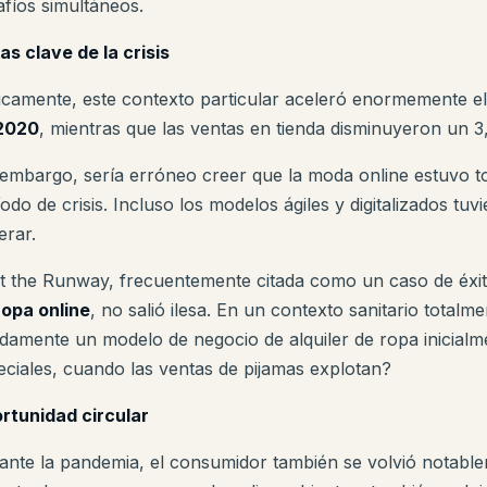
afíos simultáneos.
as clave de la crisis
icamente, este contexto particular aceleró enormemente 
2020
, mientras que las ventas en tienda disminuyeron un 
 embargo, sería erróneo creer que la moda online estuvo 
odo de crisis. Incluso los modelos ágiles y digitalizados tuv
erar.
t the Runway, frecuentemente citada como un caso de éx
ropa online
, no salió ilesa. En un contexto sanitario totalm
idamente un modelo de negocio de alquiler de ropa inicialm
eciales, cuando las ventas de pijamas explotan?
rtunidad circular
ante la pandemia, el consumidor también se volvió notabl