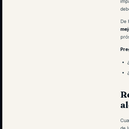
imp
deb
De 
mej
pró
Pre
Re
al
Cua
de 