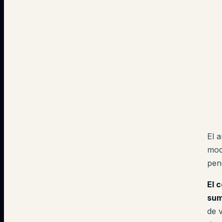
El 
mod
pen
El 
sum
de 