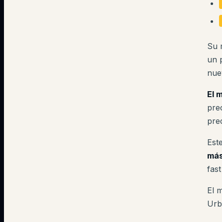
Su 
un 
nue
El 
pre
pre
Est
más
fas
El 
Urba