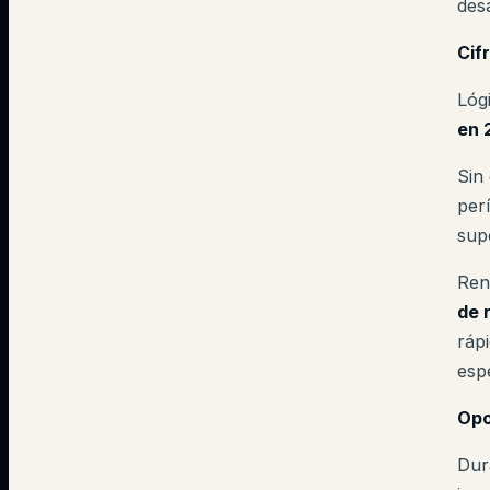
des
Cifr
Lóg
en 
Sin
perí
sup
Ren
de 
ráp
esp
Opo
Dur