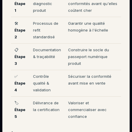
Étape
diagnostic
conformités avant qu'elles
1
produit
coûtent cher
🛠️
Processus de
Garantir une qualité
Étape
refit
homogène à l'échelle
2
standardisé
📋
Documentation
Construire le socle du
Étape
& traçabilité
passeport numérique
3
produit
✅
Contrôle
Sécuriser la conformité
Étape
qualité &
avant mise en vente
4
validation
🏷️
Délivrance de
Valoriser et
Étape
la certification
commercialiser avec
5
confiance