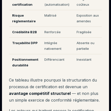
certification
(automatisation)
coûteux
Risque
Maîtrisé
Exposition aux
réglementaire
amendes
Crédibilité B2B
Renforcée
Fragilisée
Traçabilité DPP
Intégrée
Absente ou
nativement
partielle
Positionnement
Différenciant
Inexistant
durabilité
Ce tableau illustre pourquoi la structuration du
processus de certification est devenue un
avantage compétitif structurel
— et non plus
un simple exercice de conformité réglementaire.
Les acteurs qui traitent encore la certification