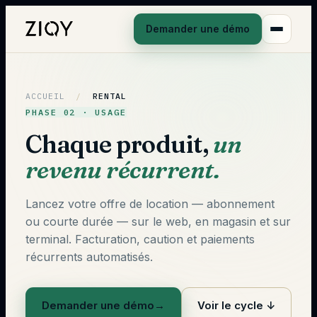
Demander une démo
ACCUEIL
/
RENTAL
PHASE 02 · USAGE
Chaque produit,
un
revenu récurrent.
Lancez votre offre de location — abonnement
ou courte durée — sur le web, en magasin et sur
terminal. Facturation, caution et paiements
récurrents automatisés.
Demander une démo
→
Voir le cycle ↓