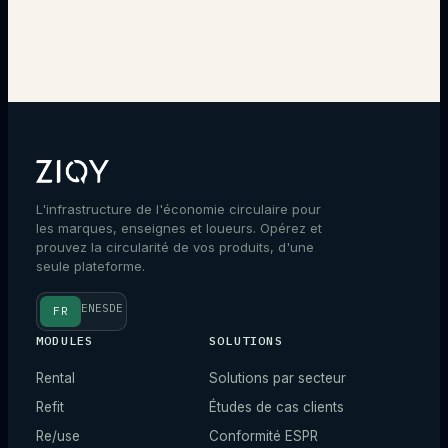
L'infrastructure de l'économie circulaire pour
les marques, enseignes et loueurs. Opérez et
prouvez la circularité de vos produits, d'une
seule plateforme.
EN
ES
DE
FR
MODULES
SOLUTIONS
Rental
Solutions par secteur
Refit
Études de cas clients
Re/use
Conformité ESPR