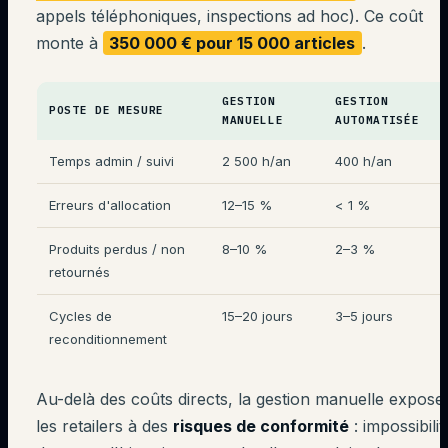
appels téléphoniques, inspections ad hoc). Ce coût
monte à
350 000 € pour 15 000 articles
.
GESTION
GESTION
POSTE DE MESURE
MANUELLE
AUTOMATISÉE
Temps admin / suivi
2 500 h/an
400 h/an
Erreurs d'allocation
12–15 %
< 1 %
Produits perdus / non
8–10 %
2–3 %
retournés
Cycles de
15–20 jours
3–5 jours
reconditionnement
Au-delà des coûts directs, la gestion manuelle expose
les retailers à des
risques de conformité
: impossibilit