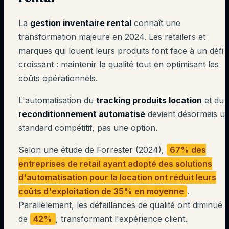
La
gestion inventaire rental
connaît une
transformation majeure en 2024. Les retailers et
marques qui louent leurs produits font face à un défi
croissant : maintenir la qualité tout en optimisant les
coûts opérationnels.
L'automatisation du
tracking produits location
et du
reconditionnement automatisé
devient désormais u
standard compétitif, pas une option.
Selon une étude de Forrester (2024),
67% des
entreprises de retail ayant adopté des solutions
d'automatisation pour la location ont réduit leurs
coûts d'exploitation de 35% en moyenne
.
Parallèlement, les défaillances de qualité ont diminué
de
42%
, transformant l'expérience client.