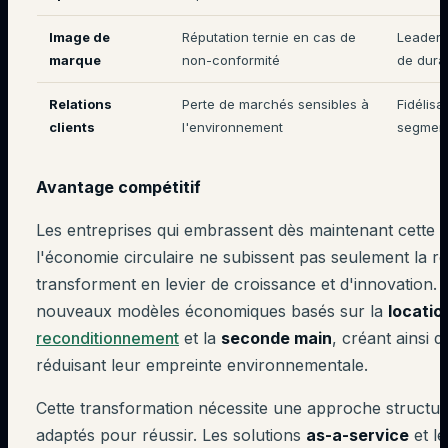
Image de
Réputation ternie en cas de
Leaders
marque
non-conformité
de durab
Relations
Perte de marchés sensibles à
Fidélis
clients
l'environnement
segmen
Avantage compétitif
Les entreprises qui embrassent dès maintenant cette t
l'économie circulaire ne subissent pas seulement la rég
transforment en levier de croissance et d'innovation. 
nouveaux modèles économiques basés sur la
locatio
reconditionnement
et la
seconde main
, créant ainsi d
réduisant leur empreinte environnementale.
Cette transformation nécessite une approche structuré
adaptés pour réussir. Les solutions
as-a-service
et l