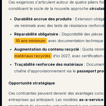
Ces exigences s'articulent autour de quatre piliers f
constituent le socle de la nouvelle approche
circulair
Durabilité accrue des produits
: Extension obligat
vie minimale avec des tests de résistance renforcé
Réparabilité obligatoire
: Disponibilité des pièces
10 ans minimum
avec documentation technique a
Augmentation du contenu recyclé
: Quota minim
matériaux recyclés
d'ici 2027, avec certification 
Traçabilité renforcée des matériaux
: Documenta
chaîne d'approvisionnement via le
passeport prod
Opportunité stratégique
Ces contraintes peuvent devenir des avantages concur
entreprises qui anticipent. Les modèles
as-a-service
e