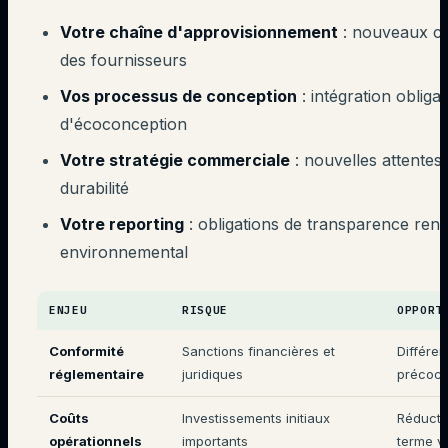
Votre chaîne d'approvisionnement
: nouveaux cri
des fournisseurs
Vos processus de conception
: intégration obliga
d'écoconception
Votre stratégie commerciale
: nouvelles attentes 
durabilité
Votre reporting
: obligations de transparence renf
environnemental
ENJEU
RISQUE
OPPORT
Conformité
Sanctions financières et
Différen
réglementaire
juridiques
précoc
Coûts
Investissements initiaux
Réducti
opérationnels
importants
terme vi