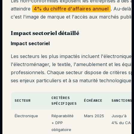
Les non-conformités exposent les entreprises à des
atteindre
4% du chiffre d'affaires annuel
. Au-delà 
c'est l'image de marque et l'accès aux marchés publics
Impact sectoriel détaillé
Impact sectoriel
Les secteurs les plus impactés incluent l'électronique 
l'électroménager, le textile, l'ameublement et les équ
professionnels. Chaque secteur dispose de critères sp
ses enjeux particuliers et à sa maturité technologique.
CRITÈRES
SECTEUR
ÉCHÉANCE
SANCTIONS
SPÉCIFIQUES
Électronique
Réparabilité
Mars 2025
Jusqu'à
+ DPP
4% du CA
obligatoire