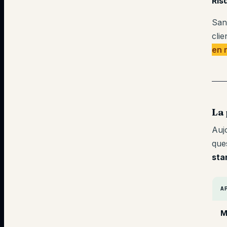
Ris
San
cli
en 
La 
Auj
que
sta
A
M