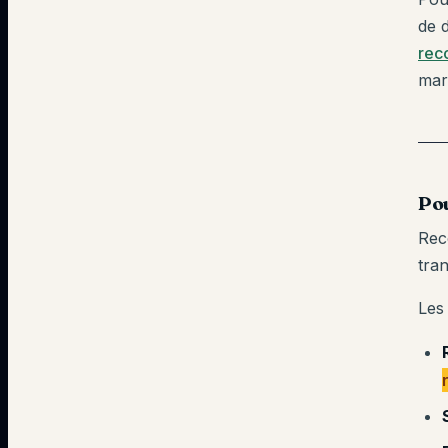
de d
rec
mar
Pou
Reco
tra
Les