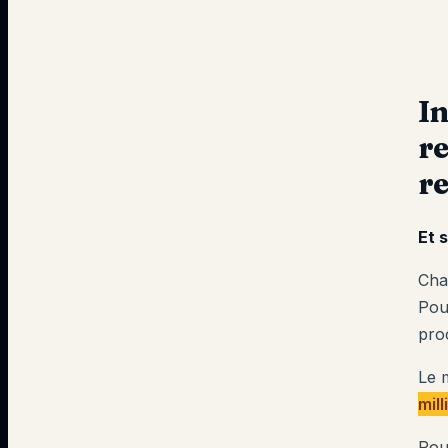
In
re
re
Et 
Cha
Pou
pro
Le 
mil
Pou