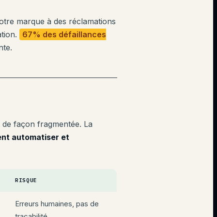
otre marque à des réclamations
ation.
67% des défaillances
nte.
nt de façon fragmentée. La
t automatiser et
RISQUE
Erreurs humaines, pas de
traçabilité