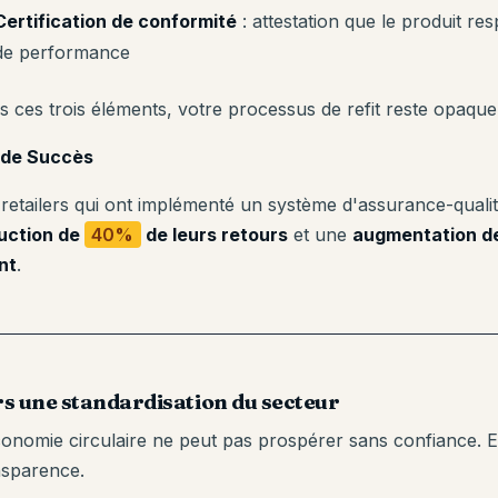
Certification de conformité
: attestation que le produit re
de performance
s ces trois éléments, votre processus de refit reste opaque
 de Succès
 retailers qui ont implémenté un système d'assurance-qualit
uction de
40%
de leurs retours
et une
augmentation d
nt
.
s une standardisation du secteur
conomie circulaire ne peut pas prospérer sans confiance. Et
nsparence.