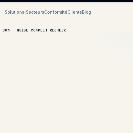
Solutions
Secteurs
Conformité
Clients
Blog
▾
E 30% : GUIDE COMPLET RECHECK