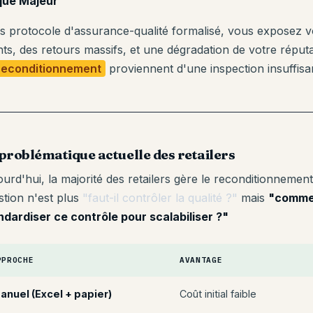
que Majeur
s protocole d'assurance-qualité formalisé, vous exposez v
ents, des retours massifs, et une dégradation de votre réput
reconditionnement
proviennent d'une inspection insuffisa
problématique actuelle des retailers
ourd'hui, la majorité des retailers gère le reconditionneme
stion n'est plus
"faut-il contrôler la qualité ?"
mais
"commen
ndardiser ce contrôle pour scalabiliser ?"
PPROCHE
AVANTAGE
anuel (Excel + papier)
Coût initial faible