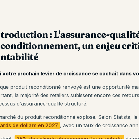
troduction : L'assurance-qualit
conditionnement, un enjeu crit
ntabilité
si votre prochain levier de croissance se cachait dans vo
que produit reconditionné renvoyé est une opportunité ma
rtant, la majorité des retailers subissent encore ces retour
cessus d'assurance-qualité structuré.
marché du produit reconditionné explose. Selon Statista, le 
liards de dollars en 2027
, avec un taux de croissance an
rtant,
35% des clients abandonnent leurs achats
de pro