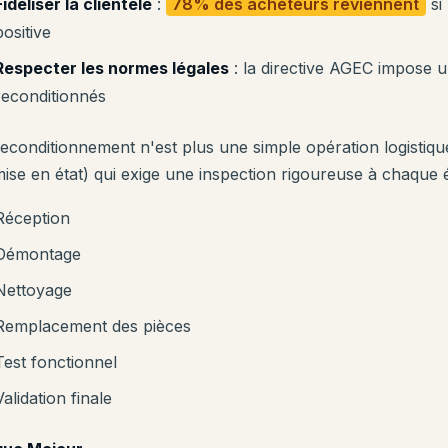
Fidéliser la clientèle
:
78% des acheteurs reviennent
si
positive
Respecter les normes légales
: la directive AGEC impose un
reconditionnés
reconditionnement n'est plus une simple opération logistiq
mise en état) qui exige une inspection rigoureuse à chaque 
Réception
Démontage
Nettoyage
Remplacement des pièces
Test fonctionnel
Validation finale