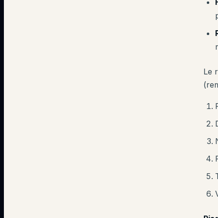
Le 
(re