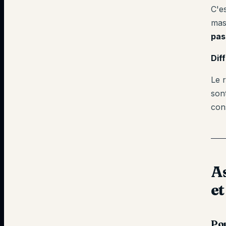
C'e
mas
pas
Dif
Le 
son
cons
As
et
Pou