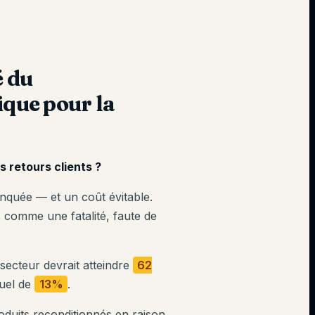
é du
ique pour la
s retours clients ?
nquée — et un coût évitable.
s comme une fatalité, faute de
secteur devrait atteindre
62
nuel de
13%
.
duits reconditionnés en raison