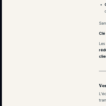
San
Clé
Les
réd
clie
Ver
L'é
tra