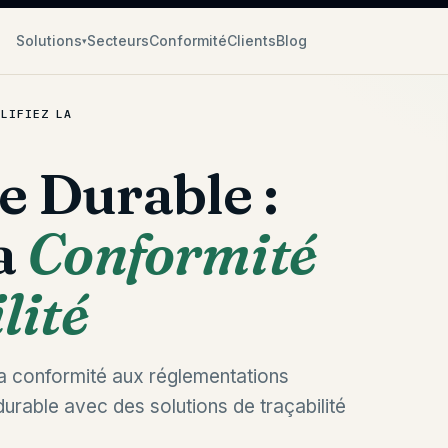
Solutions
Secteurs
Conformité
Clients
Blog
▾
PLIFIEZ LA
e Durable :
a
Conformité
lité
a conformité aux réglementations
urable avec des solutions de traçabilité