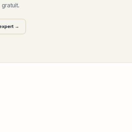
gratuit.
 expert
→