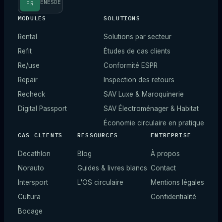
EN
ES
DE
FR
MODULES
SOLUTIONS
Rental
Solutions par secteur
Refit
Études de cas clients
Re/use
Conformité ESPR
Repair
Inspection des retours
Recheck
SAV Luxe & Maroquinerie
Digital Passport
SAV Électroménager & Habitat
Économie circulaire en pratique
CAS CLIENTS
RESSOURCES
ENTREPRISE
Decathlon
Blog
À propos
Norauto
Guides & livres blancs
Contact
Intersport
L'OS circulaire
Mentions légales
Cultura
Confidentialité
Bocage