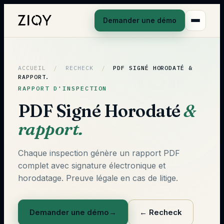
Demander une démo
ACCUEIL
/
RECHECK
/
PDF SIGNÉ HORODATÉ
&
RAPPORT.
RAPPORT D'INSPECTION
PDF Signé Horodaté
&
rapport.
Chaque inspection génère un rapport PDF
complet avec signature électronique et
horodatage. Preuve légale en cas de litige.
Demander une démo
→
←
Recheck