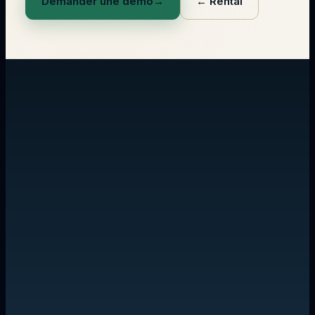
Demander une démo
→
←
Rental