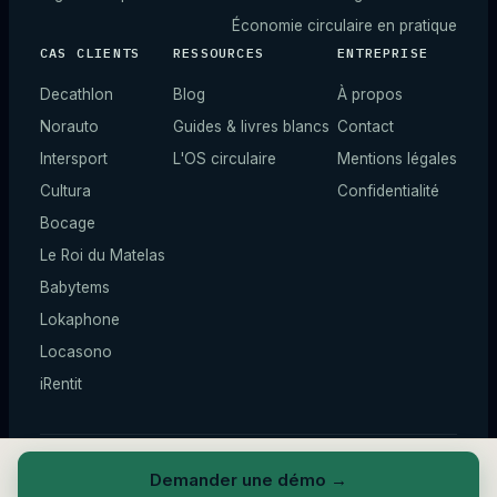
Économie circulaire en pratique
CAS CLIENTS
RESSOURCES
ENTREPRISE
Decathlon
Blog
À propos
Norauto
Guides & livres blancs
Contact
Intersport
L'OS circulaire
Mentions légales
Cultura
Confidentialité
Bocage
Le Roi du Matelas
Babytems
Lokaphone
Locasono
iRentit
© 2026 ZIQY —
Tous droits réservés.
*
Chiffres illustratifs.
Demander une démo
→