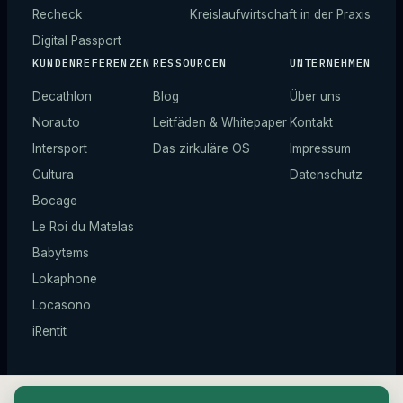
Recheck
Kreislaufwirtschaft in der Praxis
Digital Passport
KUNDENREFERENZEN
RESSOURCEN
UNTERNEHMEN
Decathlon
Blog
Über uns
Norauto
Leitfäden & Whitepaper
Kontakt
Intersport
Das zirkuläre OS
Impressum
Cultura
Datenschutz
Bocage
Le Roi du Matelas
Babytems
Lokaphone
Locasono
iRentit
© 2026 ZIQY —
Alle Rechte vorbehalten.
*
Illustrative Zahlen.