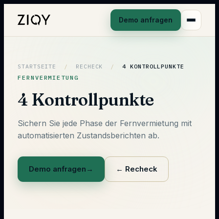
Demo anfragen
STARTSEITE
/
RECHECK
/
4 KONTROLLPUNKTE
FERNVERMIETUNG
4 Kontrollpunkte
Sichern Sie jede Phase der Fernvermietung mit
automatisierten Zustandsberichten ab.
Demo anfragen
→
←
Recheck