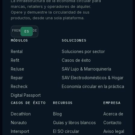
La infraestructura de la economía circular para
marcas, retailers y operadores de alquiler.
Opere y demuestre la circularidad de sus
productos, desde una sola plataforma.
FR
EN
DE
ES
MÓDULOS
SOLUCIONES
Rental
Soluciones por sector
Refit
Casos de éxito
Re/use
SAV Lujo & Marroquinería
Repair
SAV Electrodomésticos & Hogar
Recheck
Economía circular en la práctica
Digital Passport
CASOS DE ÉXITO
RECURSOS
EMPRESA
Decathlon
Blog
Acerca de
Norauto
Guías y libros blancos
Contacto
Intersport
El SO circular
Aviso legal