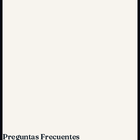
Falta de vehículos en momentos críticos
Gestión eficiente que garantiza disponibilidad
Control limitado y desorganizado
Supervisión total desde una plataforma
unificada
Preguntas Frecuentes