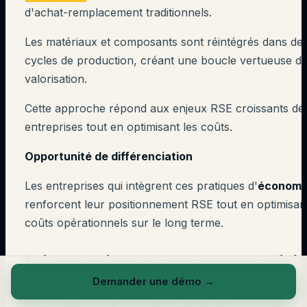
d'achat-remplacement traditionnels.
Les matériaux et composants sont réintégrés dans d
cycles de production, créant une boucle vertueuse d
valorisation.
Cette approche répond aux enjeux RSE croissants de
entreprises tout en optimisant les coûts.
Opportunité de différenciation
Les entreprises qui intègrent ces pratiques d'
économie
renforcent leur positionnement RSE tout en optimisan
coûts opérationnels sur le long terme.
Indicateurs de performance et mesure de la
Demander une démo
→
L'économie de fonctionnalité introduit de nouveaux K
sur l'usage et la performance plutôt que sur la posses