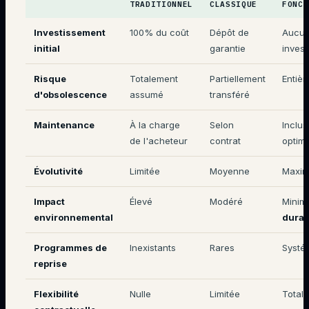
TRADITIONNEL
CLASSIQUE
FONCT
Investissement
100% du coût
Dépôt de
Aucu
initial
garantie
inves
Risque
Totalement
Partiellement
Entiè
d'obsolescence
assumé
transféré
Maintenance
À la charge
Selon
Inclus
de l'acheteur
contrat
optim
Évolutivité
Limitée
Moyenne
Maxim
Impact
Élevé
Modéré
Minimi
environnemental
durabi
Programmes de
Inexistants
Rares
Systé
reprise
Flexibilité
Nulle
Limitée
Totale