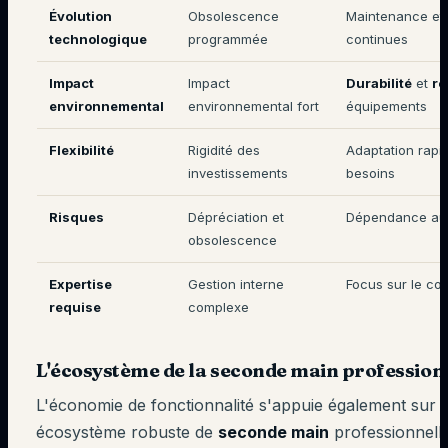
Évolution
Obsolescence
Maintenance et 
technologique
programmée
continues
Impact
Impact
Durabilité
et
re
environnemental
environnemental fort
équipements
Flexibilité
Rigidité des
Adaptation rapi
investissements
besoins
Risques
Dépréciation et
Dépendance au 
obsolescence
Expertise
Gestion interne
Focus sur le cœ
requise
complexe
L'écosystème de la
seconde main
profession
L'économie de fonctionnalité s'appuie également sur 
écosystème robuste de
seconde main
professionnelle