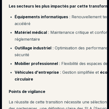
Les secteurs les plus impactés par cette transforma
Équipements informatiques
: Renouvellement tec
accéléré
Matériel médical
: Maintenance critique et confor
réglementaire
Outillage industriel
: Optimisation des performanc
sécurité
Mobilier professionnel
: Flexibilité des espaces de 
Véhicules d'entreprise
: Gestion simplifiée et
éco
circulaire
Points de vigilance
La réussite de cette transition nécessite une sélection
des partenaires, une définition claire des SLA (Service