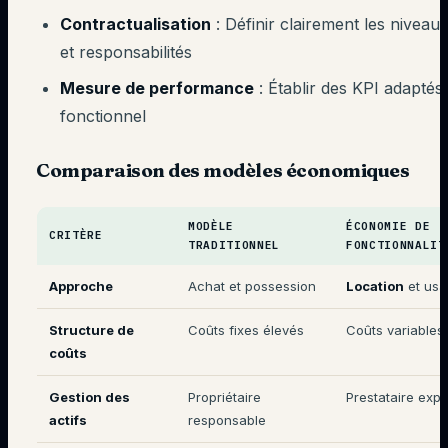
Contractualisation
: Définir clairement les niveau
et responsabilités
Mesure de performance
: Établir des KPI adapté
fonctionnel
Comparaison des modèles économiques
MODÈLE
ÉCONOMIE DE
CRITÈRE
TRADITIONNEL
FONCTIONNALIT
Approche
Achat et possession
Location
et usa
Structure de
Coûts fixes élevés
Coûts variables
coûts
Gestion des
Propriétaire
Prestataire expe
actifs
responsable