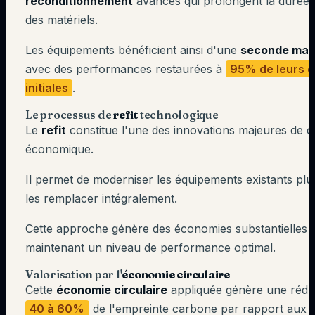
reconditionnement
avancés qui prolongent la durée d
des matériels.
Les équipements bénéficient ainsi d'une
seconde mai
avec des performances restaurées à
95% de leurs c
initiales
.
Le processus de
refit
technologique
Le
refit
constitue l'une des innovations majeures de 
économique.
Il permet de moderniser les équipements existants plu
les remplacer intégralement.
Cette approche génère des économies substantielles 
maintenant un niveau de performance optimal.
Valorisation par l'
économie circulaire
Cette
économie circulaire
appliquée génère une rédu
40 à 60%
de l'empreinte carbone par rapport aux 