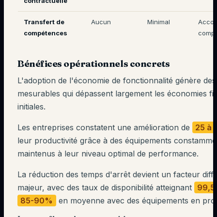
contractuelle
Transfert de
Aucun
Minimal
Acco
compétences
compl
Bénéfices opérationnels concrets
L'adoption de l'économie de fonctionnalité génère de
mesurables qui dépassent largement les économies fi
initiales.
Les entreprises constatent une amélioration de
25 à
leur productivité grâce à des équipements constamme
maintenus à leur niveau optimal de performance.
La réduction des temps d'arrêt devient un facteur diff
majeur, avec des taux de disponibilité atteignant
99,
85-90%
en moyenne avec des équipements en prop