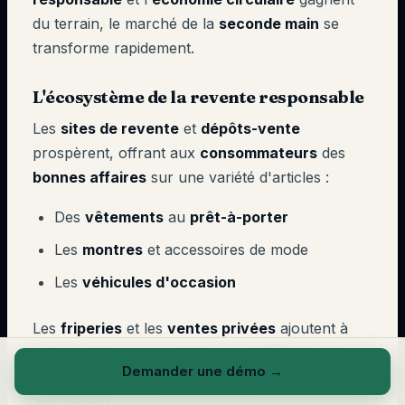
du terrain, le marché de la
seconde main
se
transforme rapidement.
L'écosystème de la revente responsable
Les
sites de revente
et
dépôts-vente
prospèrent, offrant aux
consommateurs
des
bonnes affaires
sur une variété d'articles :
Des
vêtements
au
prêt-à-porter
Les
montres
et accessoires de mode
Les
véhicules d'occasion
Les
friperies
et les
ventes privées
ajoutent à
cette tendance, permettant aux
clients
de
Demander une démo
→
trouver des
habits
uniques à des
prix de vente
avantageux.