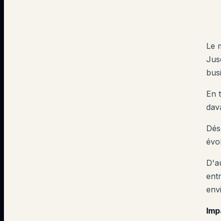
Le 
Jus
bus
En 
dav
Dés
évo
D'au
ent
env
Imp