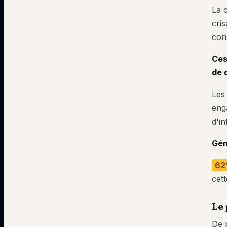
La 
cri
con
Ces
de 
Les
eng
d'in
Gén
62
cet
Le 
De 