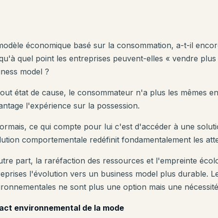
modèle économique basé sur la consommation, a-t-il encore
qu'à quel point les entreprises peuvent-elles « vendre plus 
iness model ?
tout état de cause, le consommateur n'a plus les mêmes envie
antage l'expérience sur la possession.
ormais, ce qui compte pour lui c'est d'accéder à une solutio
lution comportementale redéfinit fondamentalement les att
tre part, la raréfaction des ressources et l'empreinte écol
reprises l'évolution vers un business model plus durable. L
ironnementales ne sont plus une option mais une nécessité 
act environnemental de la mode