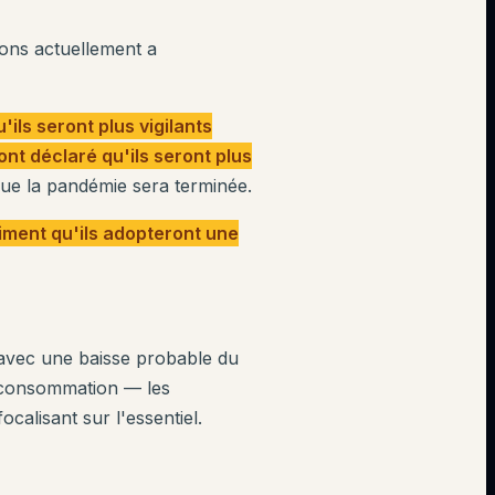
sons actuellement a
ls seront plus vigilants
nt déclaré qu'ils seront plus
ue la pandémie sera terminée.
ment qu'ils adopteront une
 avec une baisse probable du
e consommation — les
lisant sur l'essentiel.