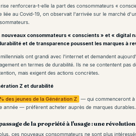
crise renforcera-t-elle la part des consommateurs « conscien
se liée au Covid-19, on observait l'arrivée sur le marché d
sommateurs.
 nouveaux consommateurs « conscients » et « digital na
durabilité et de transparence poussent les marques à rev
 millennials ont grandi avec l'internet et demandent aujour
agement en termes de durabilité. Ils ne se contentent pas d
tention, mais exigent des actions concrètes.
ération Z et durabilité
% des jeunes de la Génération Z
— qui commenceront à en
te année — préfèrent acheter auprès de marques durables.
passage de la propriété à l'usage : une révolut
plus, ces nouveaux consommateurs ne sont plus intéressés 