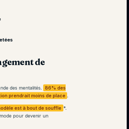
e
jetées
angement de
nde des mentalités.
86% des
ion prendrait moins de place
.
odèle est à bout de souffle
*.
e mode pour devenir un