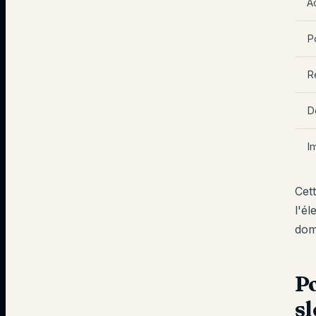
Ac
P
R
D
I
Cet
l'é
dom
Po
s