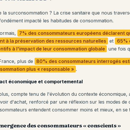
ie la surconsommation ? La crise sanitaire que nous traver
fondément impacté les habitudes de consommation.
ormais,
7% des consommateurs européens déclarent qu'i
nt à la préservation des ressources naturelles
et
65% o
entifs à l'impact de leur consommation globale
une fois q
France, plus de
80% des consommateurs interrogés esti
sommation plus « responsable »
.
act économique et comportemental
plus, compte tenu de l'évolution du contexte économique,
voir d'achat, renforcé par une réflexion sur les modes d
sommateurs entendent consommer moins et mieux, en se foca
émergence des consommateurs « conscients »