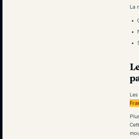
La 
Le
p
Les
Fra
Plu
Cet
mou