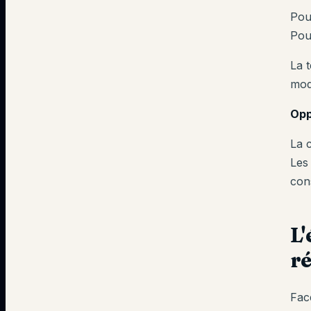
Pou
Pou
La 
mod
Opp
La 
Les
con
L
r
Fac