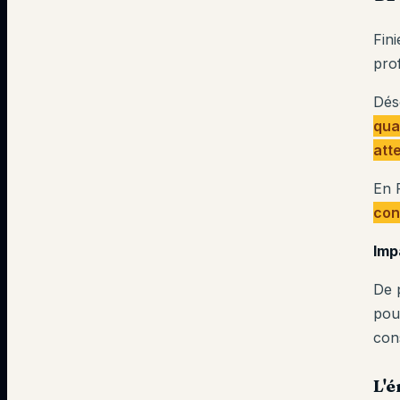
Fin
pro
Dés
qua
att
En 
con
Imp
De 
pou
con
L'