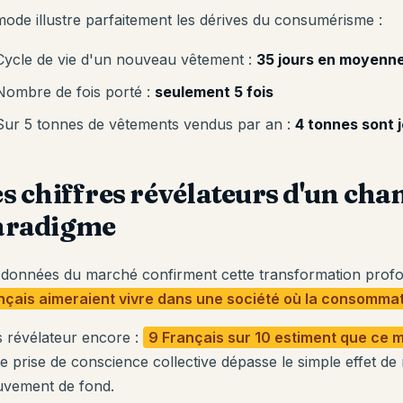
mode illustre parfaitement les dérives du consumérisme :
Cycle de vie d'un nouveau vêtement :
35 jours en moyenn
Nombre de fois porté :
seulement 5 fois
Sur 5 tonnes de vêtements vendus par an :
4 tonnes sont 
s chiffres révélateurs d'un ch
aradigme
 données du marché confirment cette transformation profo
nçais aimeraient vivre dans une société où la consommat
s révélateur encore :
9 Français sur 10 estiment que ce m
te prise de conscience collective dépasse le simple effet d
vement de fond.