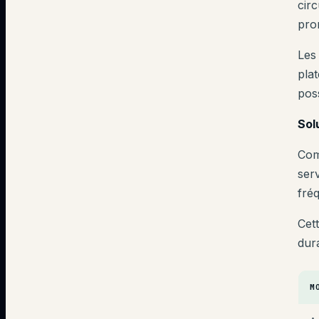
circ
pro
Les
pla
pos
Sol
Com
ser
fré
Cet
dura
M