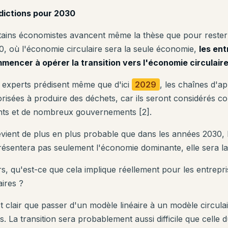
dictions pour 2030
tains économistes avancent même la thèse que pour rester
0, où l'économie circulaire sera la seule économie,
les ent
mencer à opérer la transition vers l'économie circulair
 experts prédisent même que d'ici
2029
, les chaînes d'a
orisées à produire des déchets, car ils seront considérés 
ents et de nombreux gouvernements [2].
devient de plus en plus probable que dans les années 2030, 
résentera pas seulement l'économie dominante, elle sera l
rs, qu'est-ce que cela implique réellement pour les entrepri
aires ?
st clair que passer d'un modèle linéaire à un modèle circula
s. La transition sera probablement aussi difficile que celle