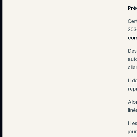
Pré
Cer
203
com
Des
aut
cli
Il 
rep
Alo
liné
Il e
jour