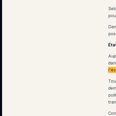
Selo
pour
Dan
pos
Éta
Auj
dan
l'é
Tou
dem
pol
tra
Con