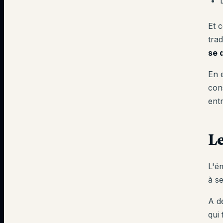
Et 
trad
se 
En 
con
ent
Le
L'é
à se
A d
qui 