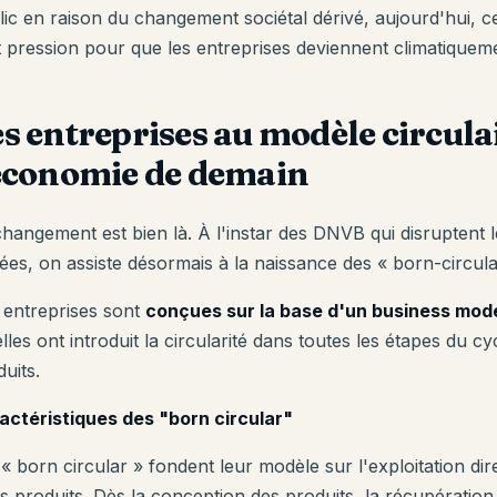
lic en raison du changement sociétal dérivé, aujourd'hui, 
t pression pour que les entreprises deviennent climatiquem
s entreprises au modèle circula
'économie de demain
changement est bien là. À l'instar des DNVB qui disruptent
ées, on assiste désormais à la naissance des « born-circular
 entreprises sont
conçues sur la base d'un business mode
lles ont introduit la circularité dans toutes les étapes du cyc
uits.
actéristiques des "born circular"
« born circular » fondent leur modèle sur l'exploitation di
rs produits. Dès la conception des produits, la récupération