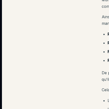
com
Ains
mani
De p
qu'i
Cel