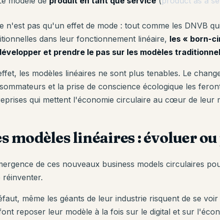
Le modèle de
produit en tant que service
(
product as a se
ce n'est pas qu'un effet de mode : tout comme les DNVB qui 
itionnelles dans leur fonctionnement linéaire,
les « born-c
développer et prendre le pas sur les modèles traditionne
effet, les modèles linéaires ne sont plus tenables. Le chan
sommateurs et la prise de conscience écologique les feront
reprises qui mettent l'économie circulaire au cœur de leur 
s modèles linéaires : évoluer ou 
mergence de ces nouveaux business models circulaires pous
 réinventer.
éfaut, même les géants de leur industrie risquent de se vo
font reposer leur modèle à la fois sur le digital et sur l'éco