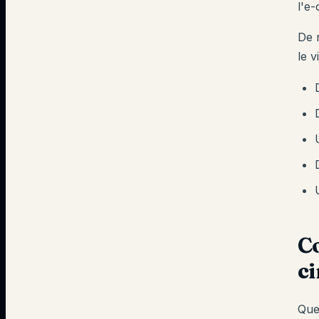
l'e
De 
le v
Co
ci
Que