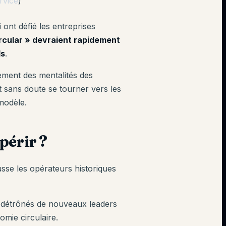
rvice
)
ont défié les entreprises
ircular » devraient rapidement
ls
.
gement des mentalités des
 sans doute se tourner vers les
modèle.
périr ?
se les opérateurs historiques
ir détrônés de nouveaux leaders
nomie circulaire.