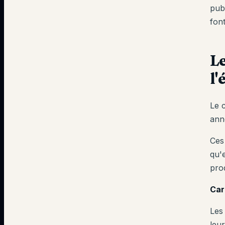
pub
fon
Le
l
Le 
ann
Ces
qu'e
prod
Car
Les 
leu