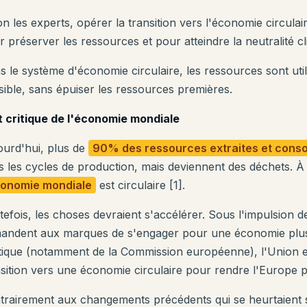
n les experts, opérer la transition vers l'économie circulair
 préserver les ressources et pour atteindre la neutralité cl
s le système d'économie circulaire, les ressources sont uti
sible, sans épuiser les ressources premières.
t critique de l'économie mondiale
ourd'hui, plus de
90% des ressources extraites et con
s les cycles de production, mais deviennent des déchets. À
conomie mondiale
est circulaire [1].
tefois, les choses devraient s'accélérer. Sous l'impulsion
andent aux marques de s'engager pour une économie plus 
itique (notamment de la Commission européenne), l'Union 
nsition vers une économie circulaire pour rendre l'Europe p
trairement aux changements précédents qui se heurtaient s