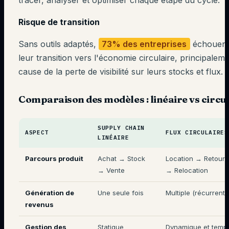
tracer, analyser et optimiser chaque étape du cycle.
Risque de transition
Sans outils adaptés,
73% des entreprises
échouent
leur transition vers l'économie circulaire, principalem
cause de la perte de visibilité sur leurs stocks et flux.
Comparaison des modèles : linéaire vs circu
SUPPLY CHAIN
ASPECT
FLUX CIRCULAIRES
LINÉAIRE
Parcours produit
Achat → Stock
Location → Retour 
→ Vente
→ Relocation
Génération de
Une seule fois
Multiple (récurrente
revenus
Gestion des
Statique
Dynamique et temps