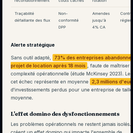
reconditionnement
coûts cachés
rotation
Traçabilité
Non-
Amendes
Contrô
défaillante des flux
conformité
jusqu'à
réglem
DPP
4% CA
Alerte stratégique
Sans outil adapté,
73% des entreprises abandonnen
projet de location après 18 mois
, faute de maîtriser 
complexité opérationnelle (étude McKinsey 2023). Le 
cet échec représente en moyenne
2,3 millions d'eur
d'investissements perdus pour une entreprise de taille
moyenne.
L'effet domino des dysfonctionnements
Les problèmes opérationnels ne restent jamais isolés. 
créent un effet domino qui impacte l'ensemble de