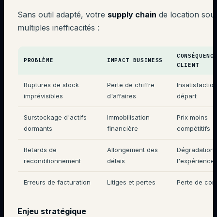
Sans outil adapté, votre
supply chain
de location souf
multiples inefficacités :
CONSÉQUENC
PROBLÈME
IMPACT BUSINESS
CLIENT
Ruptures de stock
Perte de chiffre
Insatisfaction
imprévisibles
d'affaires
départ
Surstockage d'actifs
Immobilisation
Prix moins
dormants
financière
compétitifs
Retards de
Allongement des
Dégradation
reconditionnement
délais
l'expérience
Erreurs de facturation
Litiges et pertes
Perte de con
Enjeu stratégique