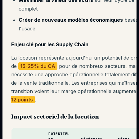
Maximiser la valeur des actifs
sur leur cycle de v
complet
Créer de nouveaux modèles économiques
basés
l'usage
Enjeu clé pour les Supply Chain
La location représente aujourd'hui un potentiel de cr
de
15-25% du CA
pour de nombreux secteurs, mais
nécessite une approche opérationnelle totalement dif
de la vente traditionnelle. Les entreprises qui maîtrisen
transition voient leur marge opérationnelle augmente
12 points
.
Impact sectoriel de la location
POTENTIEL