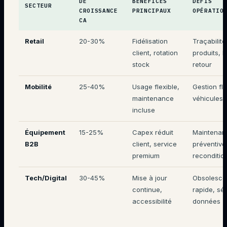
DE
BÉNÉFICES
DÉFIS
SECTEUR
CROISSANCE
PRINCIPAUX
OPÉRATIO
CA
Retail
20-30%
Fidélisation
Traçabilité
client, rotation
produits, l
stock
retour
Mobilité
25-40%
Usage flexible,
Gestion flo
maintenance
véhicules
incluse
Équipement
15-25%
Capex réduit
Maintenan
B2B
client, service
préventive
premium
reconditi
Tech/Digital
30-45%
Mise à jour
Obsolesc
continue,
rapide, sé
accessibilité
données