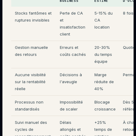
BUSINESS
ESTIMÉ
D'OCC
Stocks fantômes et
Perte de CA
5-15% du
8 fois
ruptures invisibles
et
CA
insatisfaction
location
client
Gestion manuelle
Erreurs et
20-30%
Quotid
des retours
coûts cachés
du temps
équipe
Aucune visibilité
Décisions à
Marge
Perma
sur la rentabilité
l'aveugle
réduite de
réelle
40%
Processus non
Impossibilité
Blocage
Dès 5
standardisés
de scaler
croissance
référe
Suivi manuel des
Délais
+25%
À cha
cycles de
allongés et
temps de
retour