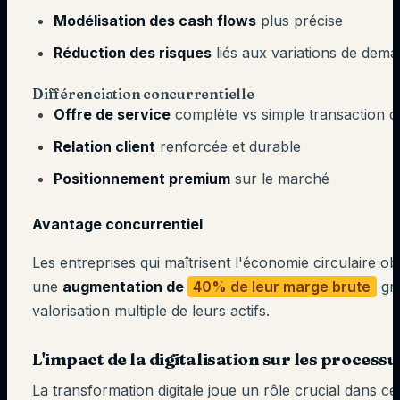
Modélisation des cash flows
plus précise
Réduction des risques
liés aux variations de dem
Différenciation concurrentielle
Offre de service
complète vs simple transaction d
Relation client
renforcée et durable
Positionnement premium
sur le marché
Avantage concurrentiel
Les entreprises qui maîtrisent l'économie circulaire o
une
augmentation de
40% de leur marge brute
grâ
valorisation multiple de leurs actifs.
L'impact de la digitalisation sur les processu
La transformation digitale joue un rôle crucial dans ce