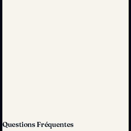
Coûts élevés
Réduction des coûts de franchise
Gestion difficile
Adaptation aux variations saisonnières
Questions Fréquentes