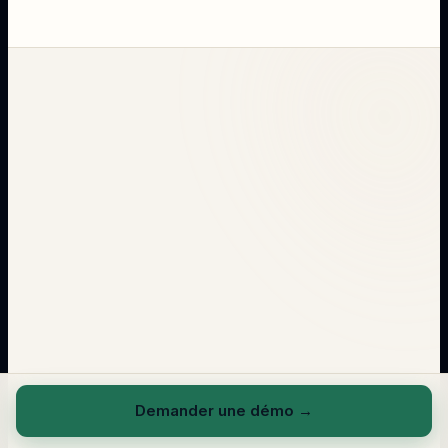
Demander une démo
→
→