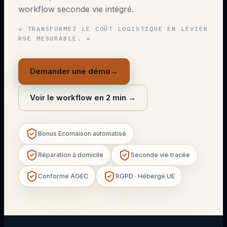
workflow seconde vie intégré.
«
TRANSFORMEZ LE COÛT LOGISTIQUE EN LEVIER
RSE MESURABLE.
»
Demander une démo
→
Voir le workflow en 2 min
→
Bonus Ecomaison automatisé
Réparation à domicile
Seconde vie tracée
Conforme AGEC
RGPD · Hébergé UE