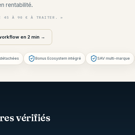
 rentabilité.
E 45 À 90 € À TRAITER.
»
 workflow en 2 min
→
 détachées
Bonus Ecosystem intégré
SAV multi-marque
res vérifiés