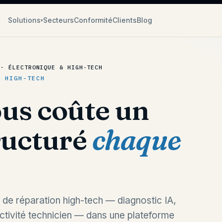
Solutions
Secteurs
Conformité
Clients
Blog
▾
 · ÉLECTRONIQUE & HIGH-TECH
& HIGH-TECH
us coûte un
ructuré
chaque
e de réparation high-tech — diagnostic IA,
ctivité technicien — dans une plateforme