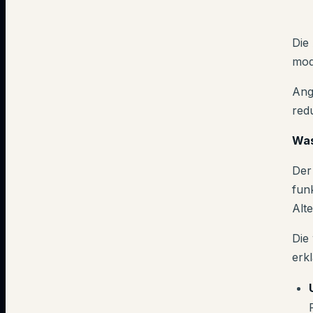
Die
mod
Ang
red
Was
Der
fun
Alt
Die
erk