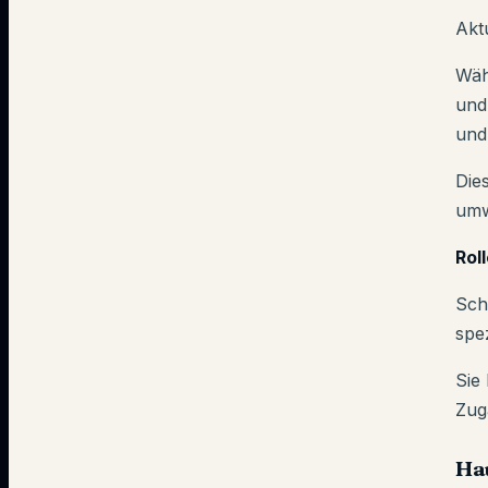
Akt
Wäh
und
und
Die
umw
Rol
Sch
spe
Sie
Zug
Ha