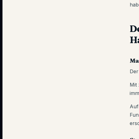
hab
D
H
Ma
Der
Mit
imm
Auf
Fun
ers