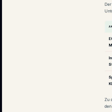
Der
Unt
A
E
M
I
S
S
K
Zu 
den