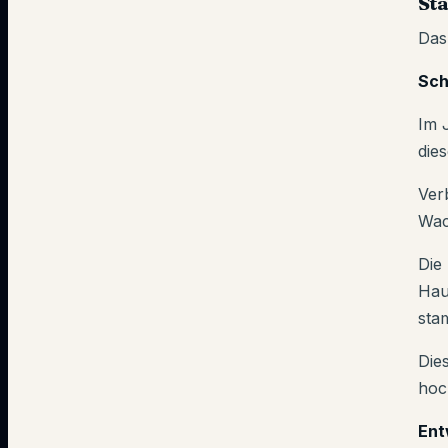
Sta
Das
Sch
Im 
die
Ver
Wac
Die
Hau
sta
Dies
hoc
Ent