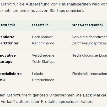
 Markt für die Aufbereitung von Haushaltsgeräten wird v
ernehmen und innovativen Startups dominiert.
KTEURSTYP
BEISPIELE
SPEZIALISIERUNGEN
tablierte
Back Market,
Verkauf aufbereitete
arktführer
Recommerce
Zertifizierungsproze
nnovative
Verschiedene
Technologische Lösu
tartups
Tech-Startups
pezialisierte
Lokale
Flexibilität, Innovati
MU
Unternehmen
den Marktführern gehören Unternehmen wie Back Market 
 Verkauf aufbereiteter Produkte spezialisiert haben.