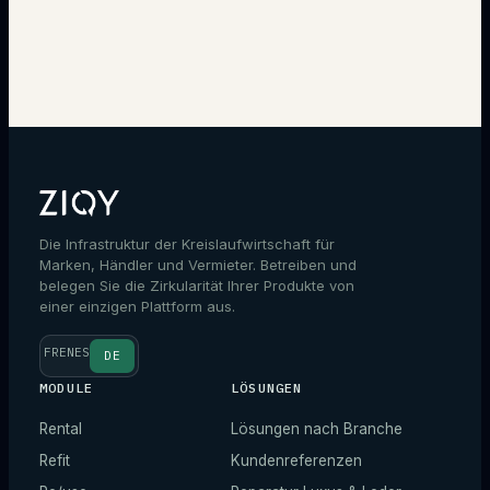
Experten kontaktieren
Die Infrastruktur der Kreislaufwirtschaft für
Marken, Händler und Vermieter. Betreiben und
belegen Sie die Zirkularität Ihrer Produkte von
einer einzigen Plattform aus.
FR
EN
ES
DE
MODULE
LÖSUNGEN
Rental
Lösungen nach Branche
Refit
Kundenreferenzen