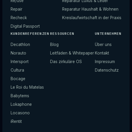
Re/use
Reparatur Luxus & Leder
Repair
Reparatur Haushalt & Wohnen
Recheck
Kreislaufwirtschaft in der Praxis
Digital Passport
KUNDENREFERENZEN
RESSOURCEN
UNTERNEHMEN
Decathlon
Blog
Über uns
Norauto
Leitfäden & Whitepaper
Kontakt
Intersport
Das zirkuläre OS
Impressum
Cultura
Datenschutz
Bocage
Le Roi du Matelas
Babytems
Lokaphone
Locasono
iRentit