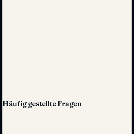
Fehleranfällig
Zentralisiert und fehlerfrei
Variabel
Konstant hoch
Häufig gestellte Fragen