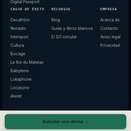
Digital Passport
CASOS DE ÉXITO
RECURSOS
EMPRESA
Decathlon
Blog
Acerca de
Norauto
Guías y libros blancos
Contacto
Intersport
El SO circular
Aviso legal
Cultura
Privacidad
Bocage
Le Roi du Matelas
Babytems
Lokaphone
Locasono
iRentit
© 2026 ZIQY —
Todos los derechos reservados.
*
Cifras ilustrativas.
Solicitar una demo
→