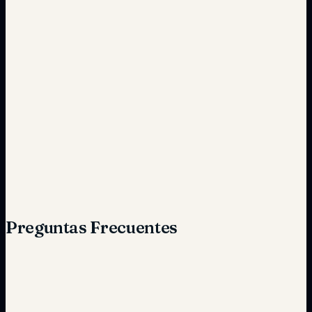
Errores comunes
Automatización precisa
Baja por procesos complicados
Alta gracias a la facilidad de uso
Preguntas Frecuentes