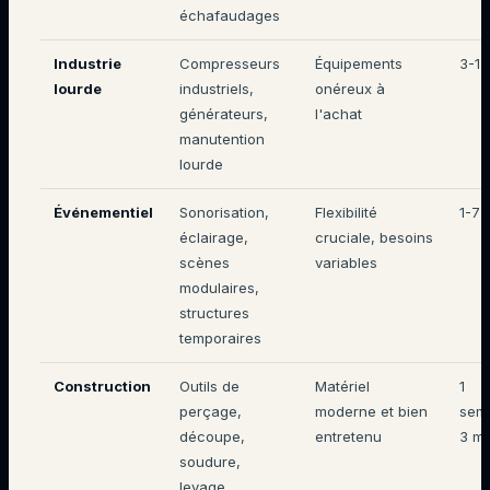
échafaudages
Industrie
Compresseurs
Équipements
3-12
lourde
industriels,
onéreux à
générateurs,
l'achat
manutention
lourde
Événementiel
Sonorisation,
Flexibilité
1-7 
éclairage,
cruciale, besoins
scènes
variables
modulaires,
structures
temporaires
Construction
Outils de
Matériel
1
perçage,
moderne et bien
sem
découpe,
entretenu
3 mo
soudure,
levage