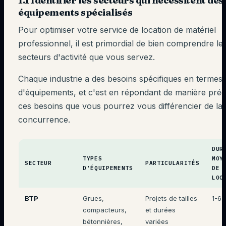
1.1 Identifier les secteurs qui nécessitent des
équipements spécialisés
Pour optimiser votre service de location de matériel
professionnel, il est primordial de bien comprendre le
secteurs d'activité que vous servez.
Chaque industrie a des besoins spécifiques en termes
d'équipements, et c'est en répondant de manière préc
ces besoins que vous pourrez vous différencier de la
concurrence.
DUR
TYPES
MOY
SECTEUR
PARTICULARITÉS
D'ÉQUIPEMENTS
DE
LOC
BTP
Grues,
Projets de tailles
1-6 
compacteurs,
et durées
bétonnières,
variées