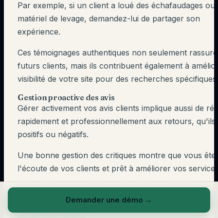
Par exemple, si un client a loué des échafaudages ou
matériel de levage, demandez-lui de partager son
expérience.
Ces témoignages authentiques non seulement rassuren
futurs clients, mais ils contribuent également à amélior
visibilité de votre site pour des recherches spécifiques
Gestion proactive des avis
Gérer activement vos avis clients implique aussi de r
rapidement et professionnellement aux retours, qu'ils 
positifs ou négatifs.
Une bonne gestion des critiques montre que vous ête
l'écoute de vos clients et prêt à améliorer vos services
Cela renforce la confiance des clients potentiels et pe
Demander une démo
→
encourager les utilisateurs à choisir votre entreprise p
qu'un concurrent.